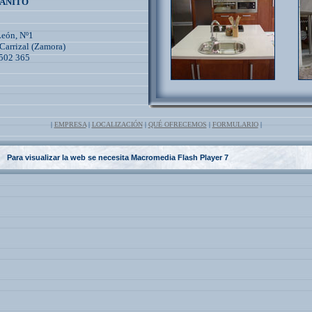
ANITO
León, Nº1
Carrizal (Zamora)
 502 365
|
EMPRESA
|
LOCALIZACIÓN
|
QUÉ OFRECEMOS
|
FORMULARIO
|
Para visualizar la web se necesita Macromedia Flash Player 7