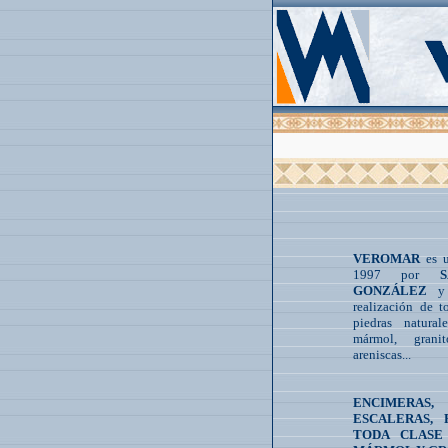
VEROMAR
es u
1997 por
GONZÁLEZ
y 
realización de t
piedras natural
mármol, granit
areniscas...
ENCIMERA
ESCALERAS, 
TODA CLASE