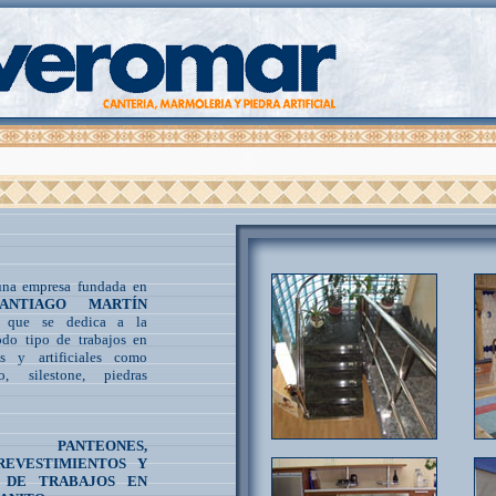
na empresa fundada en
SANTIAGO MARTÍN
que se dedica a la
odo tipo de trabajos en
es y artificiales como
o, silestone, piedras
S, PANTEONES,
REVESTIMIENTOS Y
 DE TRABAJOS EN